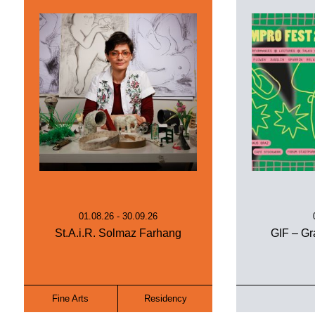
01.08.26 - 30.09.26
St.A.i.R. Solmaz Farhang
GIF – Gr
Fine Arts
Residency