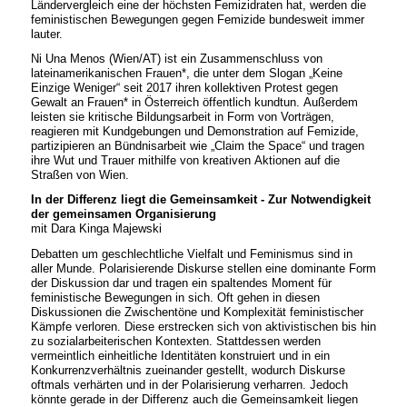
Ländervergleich eine der höchsten Femizidraten hat, werden die
feministischen Bewegungen gegen Femizide bundesweit immer
lauter.
Ni Una Menos (Wien/AT) ist ein Zusammenschluss von
lateinamerikanischen Frauen*, die unter dem Slogan „Keine
Einzige Weniger“ seit 2017 ihren kollektiven Protest gegen
Gewalt an Frauen* in Österreich öffentlich kundtun. Außerdem
leisten sie kritische Bildungsarbeit in Form von Vorträgen,
reagieren mit Kundgebungen und Demonstration auf Femizide,
partizipieren an Bündnisarbeit wie „Claim the Space“ und tragen
ihre Wut und Trauer mithilfe von kreativen Aktionen auf die
Straßen von Wien.
In der Differenz liegt die Gemeinsamkeit - Zur Notwendigkeit
der gemeinsamen Organisierung
mit Dara Kinga Majewski
Debatten um geschlechtliche Vielfalt und Feminismus sind in
aller Munde. Polarisierende Diskurse stellen eine dominante Form
der Diskussion dar und tragen ein spaltendes Moment für
feministische Bewegungen in sich. Oft gehen in diesen
Diskussionen die Zwischentöne und Komplexität feministischer
Kämpfe verloren. Diese erstrecken sich von aktivistischen bis hin
zu sozialarbeiterischen Kontexten. Stattdessen werden
vermeintlich einheitliche Identitäten konstruiert und in ein
Konkurrenzverhältnis zueinander gestellt, wodurch Diskurse
oftmals verhärten und in der Polarisierung verharren. Jedoch
könnte gerade in der Differenz auch die Gemeinsamkeit liegen