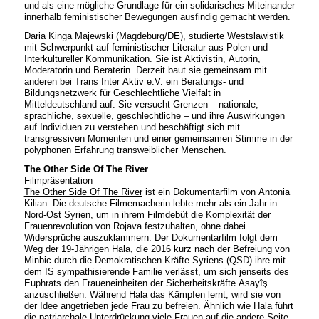
und als eine mögliche Grundlage für ein solidarisches Miteinander
innerhalb feministischer Bewegungen ausfindig gemacht werden.
Daria Kinga Majewski (Magdeburg/DE), studierte Westslawistik
mit Schwerpunkt auf feministischer Literatur aus Polen und
Interkultureller Kommunikation. Sie ist Aktivistin, Autorin,
Moderatorin und Beraterin. Derzeit baut sie gemeinsam mit
anderen bei Trans Inter Aktiv e.V. ein Beratungs- und
Bildungsnetzwerk für Geschlechtliche Vielfalt in
Mitteldeutschland auf. Sie versucht Grenzen – nationale,
sprachliche, sexuelle, geschlechtliche – und ihre Auswirkungen
auf Individuen zu verstehen und beschäftigt sich mit
transgressiven Momenten und einer gemeinsamen Stimme in der
polyphonen Erfahrung transweiblicher Menschen.
The Other Side Of The River
Filmpräsentation
The Other Side Of The River
ist ein Dokumentarfilm von Antonia
Kilian. Die deutsche Filmemacherin lebte mehr als ein Jahr in
Nord-Ost Syrien, um in ihrem Filmdebüt die Komplexität der
Frauenrevolution von Rojava festzuhalten, ohne dabei
Widersprüche auszuklammern. Der Dokumentarfilm folgt dem
Weg der 19-Jährigen Hala, die 2016 kurz nach der Befreiung von
Minbic durch die Demokratischen Kräfte Syriens (QSD) ihre mit
dem IS sympathisierende Familie verlässt, um sich jenseits des
Euphrats den Fraueneinheiten der Sicherheitskräfte Asayîş
anzuschließen. Während Hala das Kämpfen lernt, wird sie von
der Idee angetrieben jede Frau zu befreien. Ähnlich wie Hala führt
die patriarchale Unterdrückung viele Frauen auf die andere Seite