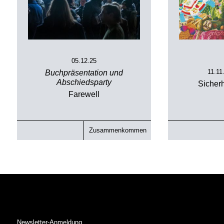
05.12.25
11.11
Buchpräsentation und
Abschiedsparty
Sicherh
Farewell
Zusammenkommen
Newsletter-Anmeldung