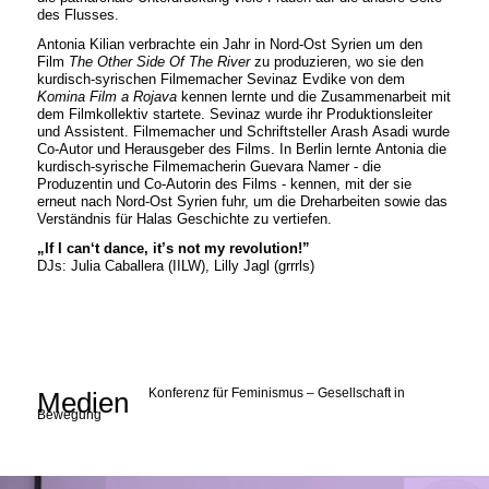
des Flusses.
Antonia Kilian verbrachte ein Jahr in Nord-Ost Syrien um den
Film
The Other Side Of The River
zu produzieren, wo sie den
kurdisch-syrischen Filmemacher Sevinaz Evdike von dem
Komina Film a Rojava
kennen lernte und die Zusammenarbeit mit
dem Filmkollektiv startete. Sevinaz wurde ihr Produktionsleiter
und Assistent. Filmemacher und Schriftsteller Arash Asadi wurde
Co-Autor und Herausgeber des Films. In Berlin lernte Antonia die
kurdisch-syrische Filmemacherin Guevara Namer - die
Produzentin und Co-Autorin des Films - kennen, mit der sie
erneut nach Nord-Ost Syrien fuhr, um die Dreharbeiten sowie das
Verständnis für Halas Geschichte zu vertiefen.
„If I can‘t dance, it’s not my revolution!”
DJs: Julia Caballera (IILW), Lilly Jagl (grrrls)
Konferenz für Feminismus – Gesellschaft in
Medien
Bewegung