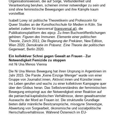
Organisationsweisen, die auf Sorge, Verbundenheit und
Verantwortung beruhen, scheinen immer notwendiger zu sein und
sind ohne feministische Bewegungen und ihre Kämpfe kaum
vorstellbar.
Isabell Lorey ist politische Theoretikerin und Professorin für
Queer Studies an der
Kunsthochschule für Medien
in Köln. Sie
arbeitet zudem für
transversal
(
transversal.at
), die
Publikationsplattform des
eipcp
. Zu ihren Buchveröffentlichungen
gehören:
Figuren des Immunen. Elemente einer politischen
Theorie
, Zürich 2011;
Die Regierung der Prekären
, New Edition,
Wien 2020;
Demokratie im Präsenz. Eine Theorie der politischen
Gegenwart
, Berlin 2020.
Ein kollektiver Schrei gegen Gewalt an Frauen - Zur
Notwendigkeit Femizide zu stoppen
mit Ni Una Menos Vienna
Die Ni Una Menos Bewegung hat ihren Ursprung in Argentinien im
Jahr 2015. Die Parole „Keine Einzige Weniger“ wurde von einer
Gruppe von Journalist:innen, Aktivist:innen und Künstler:innen
ins Leben gerufen und wuchs zu einer kollektiven Kampagne quer
über den Globus heran. Das Selbstverständnis der feministischen
Bewegung entspringt aus der Notwendigkeit einer Reaktion auf
die patriarchal-kapitalistischen Verhältnisse, deren gewaltsamster
Auswuchs der Mord an Frauen ist. Die strukturelle Grundlage
bieten dafür männliche Besitzansprüche, misogyne Stereotype,
Abwertung von Sorgearbeit, ökonomische und sozialpolitische
Herrschaftsverhältnisse. Während Österreich im EU-