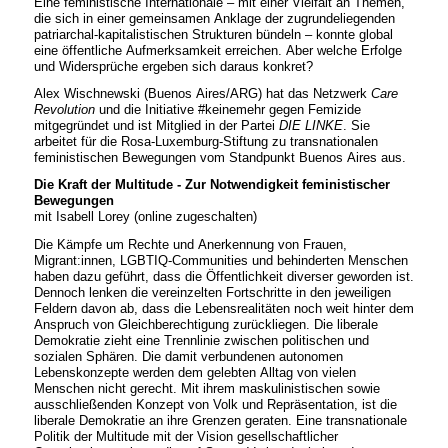
Eine feministische Internationale – mit einer Vielfalt an Themen,
die sich in einer gemeinsamen Anklage der zugrundeliegenden
patriarchal-kapitalistischen Strukturen bündeln – konnte global
eine öffentliche Aufmerksamkeit erreichen. Aber welche Erfolge
und Widersprüche ergeben sich daraus konkret?
Alex Wischnewski (Buenos Aires/ARG) hat das Netzwerk
Care
Revolution
und die Initiative #keinemehr gegen Femizide
mitgegründet und ist Mitglied in der Partei
DIE LINKE
. Sie
arbeitet für die Rosa-Luxemburg-Stiftung zu transnationalen
feministischen Bewegungen vom Standpunkt Buenos Aires aus.
Die Kraft der Multitude - Zur Notwendigkeit feministischer
Bewegungen
mit Isabell Lorey (online zugeschalten)
Die Kämpfe um Rechte und Anerkennung von Frauen,
Migrant:innen, LGBTIQ-Communities und behinderten Menschen
haben dazu geführt, dass die Öffentlichkeit diverser geworden ist.
Dennoch lenken die vereinzelten Fortschritte in den jeweiligen
Feldern davon ab, dass die Lebensrealitäten noch weit hinter dem
Anspruch von Gleichberechtigung zurückliegen. Die liberale
Demokratie zieht eine Trennlinie zwischen politischen und
sozialen Sphären. Die damit verbundenen autonomen
Lebenskonzepte werden dem gelebten Alltag von vielen
Menschen nicht gerecht. Mit ihrem maskulinistischen sowie
ausschließenden Konzept von Volk und Repräsentation, ist die
liberale Demokratie an ihre Grenzen geraten. Eine transnationale
Politik der Multitude mit der Vision gesellschaftlicher